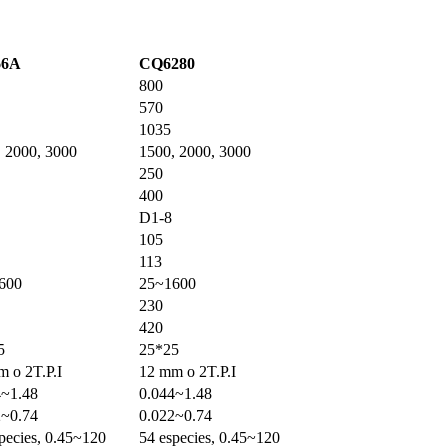
66A
CQ6280
800
570
1035
 2000, 3000
1500, 2000, 3000
250
400
D1-8
105
113
600
25~1600
230
420
5
25*25
 o 2T.P.I
12 mm o 2T.P.I
4~1.48
0.044~1.48
2~0.74
0.022~0.74
pecies, 0.45~120
54 especies, 0.45~120