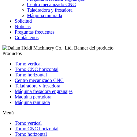
Centro mecanizado CNC
Taladradora y fresadora
Máquina ranurada
Solicitud
Noticias
Preguntas frecuentes
Contáctenos
Productos
Torno vertical
Torno CNC horizontal
Torno horizontal
Centro mecanizado CNC
Taladradora y fresadora
Máquina fresadora engranajes
Máquina perradora
Máquina ranurada
Menú
Torno vertical
Torno CNC horizontal
Torno horizontal