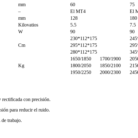
mm
60
75
–
El MT4
El 
mm
128
180
Kilovatios
5.5
7.5
W
90
90
230*112*175
245
Cm
295*112*175
295
280*112*175
345
1650/1850
1700/1900
205
Kg
1800/2050
1850/2100
215
1950/2250
2000/2300
245
 rectificada con precisión.
sión para reducir el ruido.
 de trabajo.