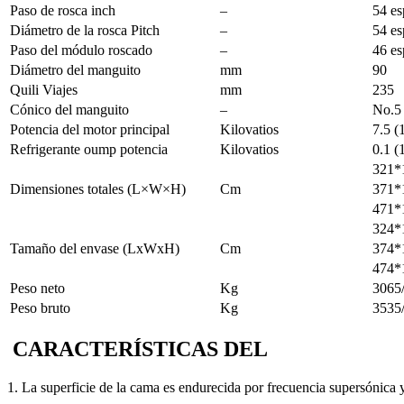
Paso de rosca inch
–
54 es
Diámetro de la rosca Pitch
–
54 es
Paso del módulo roscado
–
46 e
Diámetro del manguito
mm
90
Quili Viajes
mm
235
Cónico del manguito
–
No.5
Potencia del motor principal
Kilovatios
7.5 
Refrigerante oump potencia
Kilovatios
0.1 
321*
Dimensiones totales (L×W×H)
Cm
371*
471*
324*
Tamaño del envase (LxWxH)
Cm
374*
474*
Peso neto
Kg
3065
Peso bruto
Kg
3535
CARACTERÍSTICAS DEL
1. La superficie de la cama es endurecida por frecuencia supersónica y