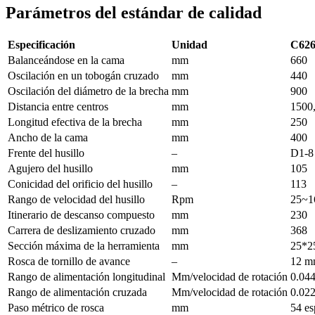
Parámetros del estándar de calidad
Especificación
Unidad
C62
Balanceándose en la cama
mm
660
Oscilación en un tobogán cruzado
mm
440
Oscilación del diámetro de la brecha
mm
900
Distancia entre centros
mm
1500,
Longitud efectiva de la brecha
mm
250
Ancho de la cama
mm
400
Frente del husillo
–
D1-8
Agujero del husillo
mm
105
Conicidad del orificio del husillo
–
113
Rango de velocidad del husillo
Rpm
25~1
Itinerario de descanso compuesto
mm
230
Carrera de deslizamiento cruzado
mm
368
Sección máxima de la herramienta
mm
25*2
Rosca de tornillo de avance
–
12 mm
Rango de alimentación longitudinal
Mm/velocidad de rotación
0.04
Rango de alimentación cruzada
Mm/velocidad de rotación
0.02
Paso métrico de rosca
mm
54 es