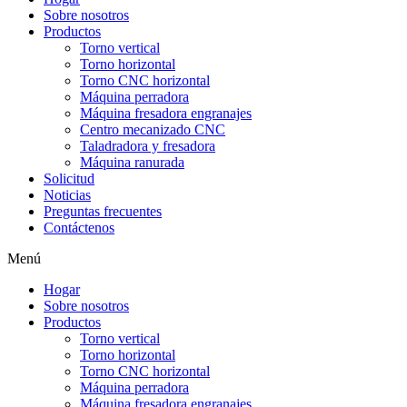
Sobre nosotros
Productos
Torno vertical
Torno horizontal
Torno CNC horizontal
Máquina perradora
Máquina fresadora engranajes
Centro mecanizado CNC
Taladradora y fresadora
Máquina ranurada
Solicitud
Noticias
Preguntas frecuentes
Contáctenos
Menú
Hogar
Sobre nosotros
Productos
Torno vertical
Torno horizontal
Torno CNC horizontal
Máquina perradora
Máquina fresadora engranajes