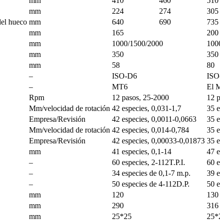
mm
410
460
510
mm
224
274
305
del hueco
mm
640
690
735
mm
165
200
mm
1000/1500/2000
100
mm
350
350
mm
58
80
–
ISO-D6
ISO
–
MT6
El 
Rpm
12 pasos, 25-2000
12 
Mm/velocidad de rotación
42 especies, 0,031-1,7
35 e
Empresa/Revisión
42 especies, 0,0011-0,0663
35 e
Mm/velocidad de rotación
42 especies, 0,014-0,784
35 e
Empresa/Revisión
42 especies, 0,00033-0,01873
35 e
mm
41 especies, 0,1-14
47 e
–
60 especies, 2-112T.P.I.
60 e
–
34 especies de 0,1-7 m.p.
39 e
–
50 especies de 4-112D.P.
50 e
mm
120
130
mm
290
316
mm
25*25
25*