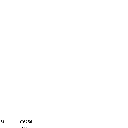
51
C6256