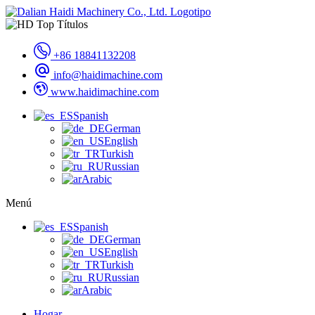
+86 18841132208
info@haidimachine.com
www.haidimachine.com
Spanish
German
English
Turkish
Russian
Arabic
Menú
Spanish
German
English
Turkish
Russian
Arabic
Hogar