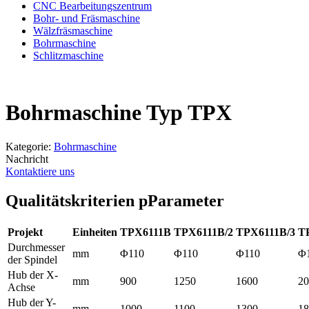
CNC Bearbeitungszentrum
Bohr- und Fräsmaschine
Wälzfräsmaschine
Bohrmaschine
Schlitzmaschine
Bohrmaschine Typ TPX
Kategorie:
Bohrmaschine
Nachricht
Kontaktiere uns
Qualitätskriterien p
Parameter
Projekt
Einheiten
TPX6111B
TPX6111B/2
TPX6111B/3
T
Durchmesser
mm
Φ110
Φ110
Φ110
Φ
der Spindel
Hub der X-
mm
900
1250
1600
20
Achse
Hub der Y-
mm
1000
1100
1300
18