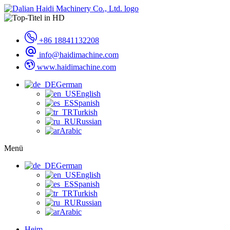
+86 18841132208
info@haidimachine.com
www.haidimachine.com
German
English
Spanish
Turkish
Russian
Arabic
Menü
German
English
Spanish
Turkish
Russian
Arabic
Heim