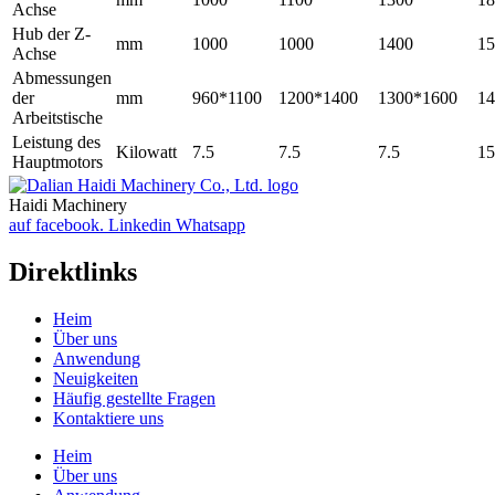
Achse
Hub der Z-
mm
1000
1000
1400
15
Achse
Abmessungen
der
mm
960*1100
1200*1400
1300*1600
14
Arbeitstische
Leistung des
Kilowatt
7.5
7.5
7.5
15
Hauptmotors
Haidi Machinery
auf facebook.
Linkedin
Whatsapp
Direktlinks
Heim
Über uns
Anwendung
Neuigkeiten
Häufig gestellte Fragen
Kontaktiere uns
Heim
Über uns