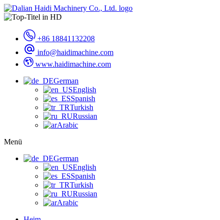
+86 18841132208
info@haidimachine.com
www.haidimachine.com
German
English
Spanish
Turkish
Russian
Arabic
Menü
German
English
Spanish
Turkish
Russian
Arabic
Heim